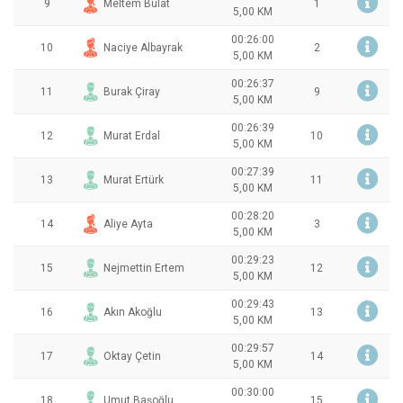
9
Meltem Bulat
1
5,00 KM
00:26:00
10
Naciye Albayrak
2
5,00 KM
00:26:37
11
Burak Çiray
9
5,00 KM
00:26:39
12
Murat Erdal
10
5,00 KM
00:27:39
13
Murat Ertürk
11
5,00 KM
00:28:20
14
Aliye Ayta
3
5,00 KM
00:29:23
15
Nejmettin Ertem
12
5,00 KM
00:29:43
16
Akın Akoğlu
13
5,00 KM
00:29:57
17
Oktay Çetin
14
5,00 KM
00:30:00
18
Umut Başoğlu
15