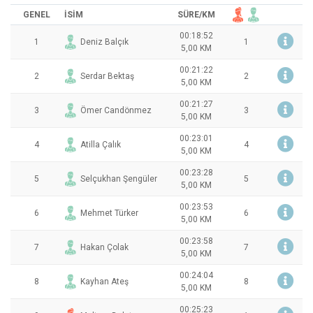
GENEL
İSİM
SÜRE
/KM
00:18:52
1
Deniz Balçık
1
5,00 KM
00:21:22
2
Serdar Bektaş
2
5,00 KM
00:21:27
3
Ömer Candönmez
3
5,00 KM
00:23:01
4
Atilla Çalık
4
5,00 KM
00:23:28
5
Selçukhan Şengüler
5
5,00 KM
00:23:53
6
Mehmet Türker
6
5,00 KM
00:23:58
7
Hakan Çolak
7
5,00 KM
00:24:04
8
Kayhan Ateş
8
5,00 KM
00:25:23