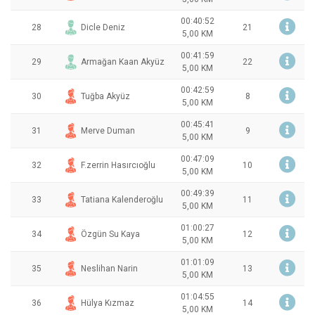
00:40:52
28
Dicle Deniz
21
5,00 KM
00:41:59
29
Armağan Kaan Akyüz
22
5,00 KM
00:42:59
30
Tuğba Akyüz
8
5,00 KM
00:45:41
31
Merve Duman
9
5,00 KM
00:47:09
32
F.zerrin Hasırcıoğlu
10
5,00 KM
00:49:39
33
Tatiana Kalenderoğlu
11
5,00 KM
01:00:27
34
Özgün Su Kaya
12
5,00 KM
01:01:09
35
Neslihan Narin
13
5,00 KM
01:04:55
36
Hülya Kızmaz
14
5,00 KM