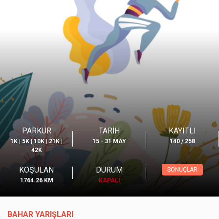
PARKUR
TARİH
KAYITLI
1K | 5K | 10K | 21K |
15 - 31 MAY
140
/
258
42K
KOŞULAN
DURUM
SONUÇLAR
1764.26
KM
KAPALI
BAHAR YARIŞLARI