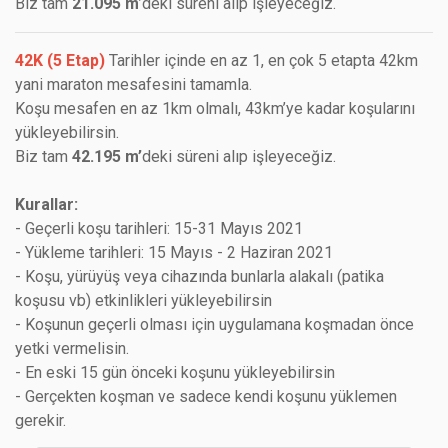
Biz tam
21.095 m
’deki süreni alıp işleyeceğiz.
42K (5 Etap)
Tarihler içinde en az 1, en çok 5 etapta 42km
yani maraton mesafesini tamamla.
Koşu mesafen en az 1km olmalı, 43km’ye kadar koşularını
yükleyebilirsin.
Biz tam
42.195 m’
deki süreni alıp işleyeceğiz.
Kurallar:
- Geçerli koşu tarihleri: 15-31 Mayıs 2021
- Yükleme tarihleri: 15 Mayıs - 2 Haziran 2021
- Koşu, yürüyüş veya cihazında bunlarla alakalı (patika
koşusu vb) etkinlikleri yükleyebilirsin
- Koşunun geçerli olması için uygulamana koşmadan önce
yetki vermelisin.
- En eski 15 gün önceki koşunu yükleyebilirsin
- Gerçekten koşman ve sadece kendi koşunu yüklemen
gerekir.