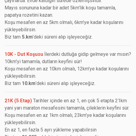
çayırlarda. Evde kaldığın sürede özlemişsindir.
Mayıs sonununa kadar bir adet 5km’lik koşu tamamla,
papatya rozetini kazan.
Koşu mesafen en az 5km olmalı, 6km’ye kadar koşularını
yükleyebilirsin.
Biz tam
5.km
’deki süreni alıp işleyeceğiz.
10K - Dut Koşusu
İlerdeki dutluğa gidip gelmeye var mısın?
10km’yi tamamla, dutların keyfini sür!
Koşu mesafen en az 10km olmalı, 12km’ye kadar koşularını
yükleyebilirsin.
Biz tam
10.km
’deki süreni alıp işleyeceğiz.
21K (5 Etap)
Tarihler içinde en az 1, en çok 5 etapta 21km
yani yarı maraton mesafesini tamamla, çileklerin keyfini sür.
Koşu mesafen en az 1km olmalı, 23km’ye kadar koşularını
yükleyebilirsin.
En az 1, en fazla 5 ayrı yükleme yapabilirsin