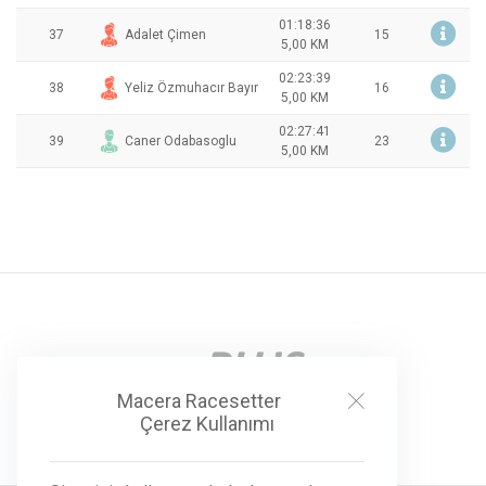
01:18:36
37
Adalet Çimen
15
5,00 KM
02:23:39
38
Yeliz Özmuhacır Bayır
16
5,00 KM
02:27:41
39
Caner Odabasoglu
23
5,00 KM
Macera Racesetter
Çerez Kullanımı