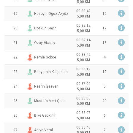
5,00 KM
00:30:42
19
Hüseyin Oguz Akyüz
16
5,00 KM
00:32:12
20
Coskun Bayir
17
5,00 KM
00:32:14
21
Özay Atasoy
18
5,00 KM
00:33:42
22
Remle Gökçe
4
5,00 KM
00:36:19
23
Bünyamin Kılıçaslan
19
5,00 KM
00:37:00
24
Nesrin İşseven
5
5,00 KM
00:38:05
25
Mustafa Mert Çetin
20
5,00 KM
00:38:07
26
Bike Geckinli
6
5,00 KM
00:38:45
27
Asiye Veral
7
5,00 KM